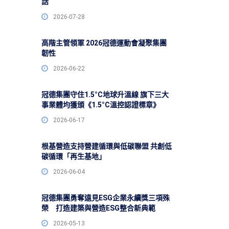
話
2026-07-28
高階主管領軍 2026冠德運動會凝聚集團
韌性
2026-06-22
冠德集團守住1.5°C地球升溫線 旗下三大
事業體均獲頒《1.5°C溫控認證標章》
2026-06-17
根基營造支持營建循環與低碳聯盟 共創低
碳循環「再生基地」
2026-06-04
冠德集團勇奪遠見ESG企業永續獎三項殊
榮 打造建築與營造ESG整合新典範
2026-05-13