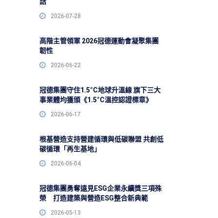
話
2026-07-28
高階主管領軍 2026冠德運動會凝聚集團
韌性
2026-06-22
冠德集團守住1.5°C地球升溫線 旗下三大
事業體均獲頒《1.5°C溫控認證標章》
2026-06-17
根基營造支持營建循環與低碳聯盟 共創低
碳循環「再生基地」
2026-06-04
冠德集團勇奪遠見ESG企業永續獎三項殊
榮 打造建築與營造ESG整合新典範
2026-05-13