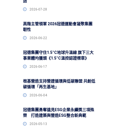
話
2026-07-28
高階主管領軍 2026冠德運動會凝聚集團
韌性
2026-06-22
冠德集團守住1.5°C地球升溫線 旗下三大
事業體均獲頒《1.5°C溫控認證標章》
2026-06-17
根基營造支持營建循環與低碳聯盟 共創低
碳循環「再生基地」
2026-06-04
冠德集團勇奪遠見ESG企業永續獎三項殊
榮 打造建築與營造ESG整合新典範
2026-05-13