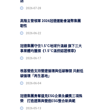
話
2026-07-28
高階主管領軍 2026冠德運動會凝聚集團
韌性
2026-06-22
冠德集團守住1.5°C地球升溫線 旗下三大
事業體均獲頒《1.5°C溫控認證標章》
2026-06-17
根基營造支持營建循環與低碳聯盟 共創低
碳循環「再生基地」
2026-06-04
冠德集團勇奪遠見ESG企業永續獎三項殊
榮 打造建築與營造ESG整合新典範
2026-05-13