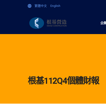
繁體中文
English
企
根基112Q4個體財報