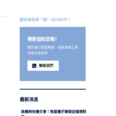
職安衛政策〈泰〉20230629 1
需要協助您嗎?
歡迎撥打客服專線，或使用線上表
單留言給我們
聯絡我們
最新消息
無機與有機交會！根基攜手聯盟促循環對