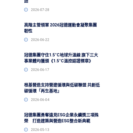
話
2026-07-28
高階主管領軍 2026冠德運動會凝聚集團
韌性
2026-06-22
冠德集團守住1.5°C地球升溫線 旗下三大
事業體均獲頒《1.5°C溫控認證標章》
2026-06-17
根基營造支持營建循環與低碳聯盟 共創低
碳循環「再生基地」
2026-06-04
冠德集團勇奪遠見ESG企業永續獎三項殊
榮 打造建築與營造ESG整合新典範
2026-05-13