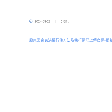
2024-08-23
分類 :
股東常會表決權行使方法及執行情形上傳官網-根基-