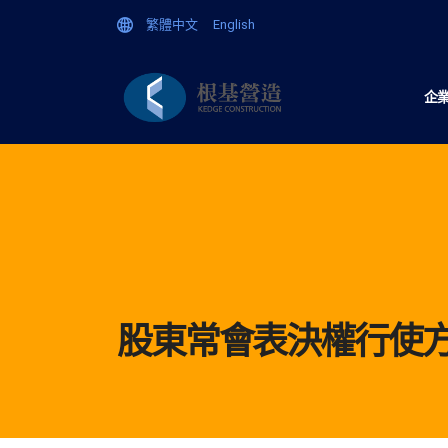
繁體中文
English
企
股東常會表決權行使方