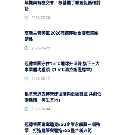
無機與有機交會！根基攜手聯盟促循環對
話
2026-07-28
高階主管領軍 2026冠德運動會凝聚集團
韌性
2026-06-22
冠德集團守住1.5°C地球升溫線 旗下三大
事業體均獲頒《1.5°C溫控認證標章》
2026-06-17
根基營造支持營建循環與低碳聯盟 共創低
碳循環「再生基地」
2026-06-04
冠德集團勇奪遠見ESG企業永續獎三項殊
榮 打造建築與營造ESG整合新典範