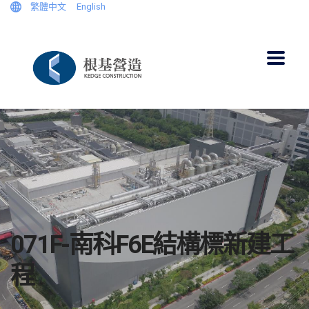
繁體中文
English
071F-南科F6E結構標新建工
程