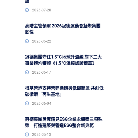
話
2026-07-28
高階主管領軍 2026冠德運動會凝聚集團
韌性
2026-06-22
冠德集團守住1.5°C地球升溫線 旗下三大
事業體均獲頒《1.5°C溫控認證標章》
2026-06-17
根基營造支持營建循環與低碳聯盟 共創低
碳循環「再生基地」
2026-06-04
冠德集團勇奪遠見ESG企業永續獎三項殊
榮 打造建築與營造ESG整合新典範
2026-05-13