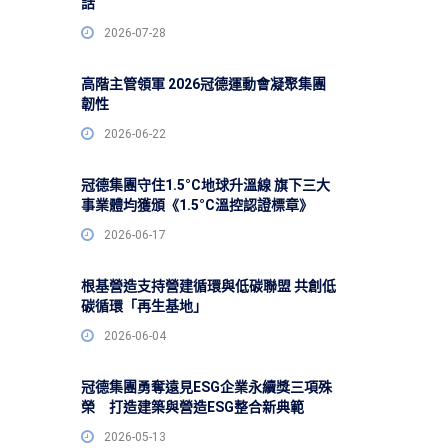
話
2026-07-28
高階主管領軍 2026冠德運動會凝聚集團
韌性
2026-06-22
冠德集團守住1.5°C地球升溫線 旗下三大
事業體均獲頒《1.5°C溫控認證標章》
2026-06-17
根基營造支持營建循環與低碳聯盟 共創低
碳循環「再生基地」
2026-06-04
冠德集團勇奪遠見ESG企業永續獎三項殊
榮 打造建築與營造ESG整合新典範
2026-05-13