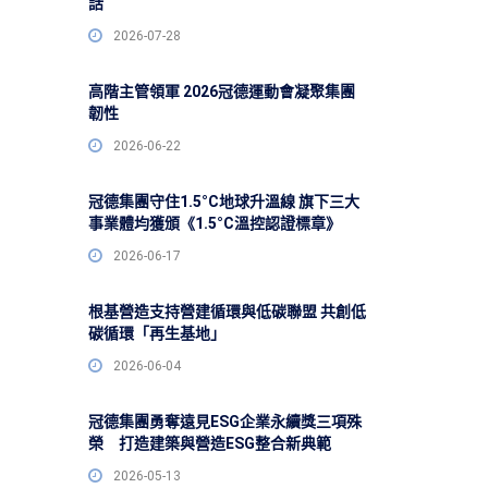
話
2026-07-28
高階主管領軍 2026冠德運動會凝聚集團
韌性
2026-06-22
冠德集團守住1.5°C地球升溫線 旗下三大
事業體均獲頒《1.5°C溫控認證標章》
2026-06-17
根基營造支持營建循環與低碳聯盟 共創低
碳循環「再生基地」
2026-06-04
冠德集團勇奪遠見ESG企業永續獎三項殊
榮 打造建築與營造ESG整合新典範
2026-05-13