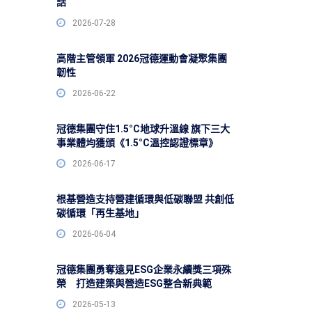
話
2026-07-28
高階主管領軍 2026冠德運動會凝聚集團
韌性
2026-06-22
冠德集團守住1.5°C地球升溫線 旗下三大
事業體均獲頒《1.5°C溫控認證標章》
2026-06-17
根基營造支持營建循環與低碳聯盟 共創低
碳循環「再生基地」
2026-06-04
冠德集團勇奪遠見ESG企業永續獎三項殊
榮 打造建築與營造ESG整合新典範
2026-05-13