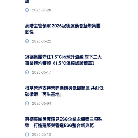
話
2026-07-28
高階主管領軍 2026冠德運動會凝聚集團
韌性
2026-06-22
冠德集團守住1.5°C地球升溫線 旗下三大
事業體均獲頒《1.5°C溫控認證標章》
2026-06-17
根基營造支持營建循環與低碳聯盟 共創低
碳循環「再生基地」
2026-06-04
冠德集團勇奪遠見ESG企業永續獎三項殊
榮 打造建築與營造ESG整合新典範
2026-05-13