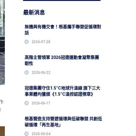
最新消息
無機與有機交會！根基攜手聯盟促循環對
話
2026-07-28
高階主管領軍 2026冠德運動會凝聚集團
韌性
2026-06-22
冠德集團守住1.5°C地球升溫線 旗下三大
事業體均獲頒《1.5°C溫控認證標章》
作
2026-06-17
時
根基營造支持營建循環與低碳聯盟 共創低
碳循環「再生基地」
2026-06-04