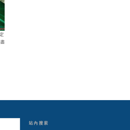
定
善盡
站內搜索