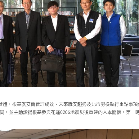
根基營造，根基就安衛管理成效、未來職安趨勢及北市勞檢執行重點事項
同，並主動讚揚根基參與花蓮0206地震災後重建的人本關懷，第一