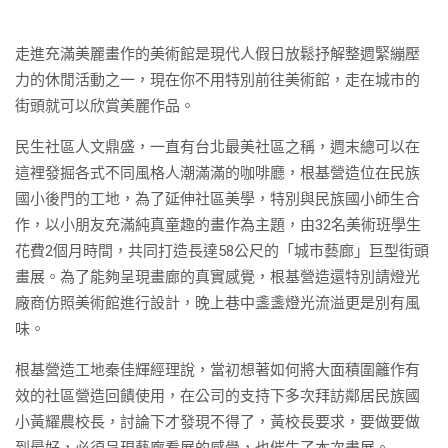
走進充滿美麗畫作的美術館是現代人假日放鬆抒解整週緊繃壓
力的休閒活動之一，現在你不用特別前往美術館，走在城市的
街頭就可以欣賞美麗作品。
民生社區人文鼎盛，一直有台北最美社區之稱，週末總可以在
這裡發掘各式不同風格人潮滿滿的咖啡廳，根基營造位在民族
國小後門的工地，為了延伸社區美學，特別與民族國小師生合
作，以小朋友充滿純真童趣的畫作為主題，由32名美術班學生
花費2個月時間，共同打造長達58公尺的「城市藝廊」巨型街頭
畫展。為了能夠呈現畫廊的真實感覺，根基營造還特別請燈光
廠商仿照美術館進行設計，晚上巷中盞盞燈光流溢更是別有風
味。
根基營造工地秦佳輝經理說，當初想著如何將大面積圍籬作有
效的社區營造回饋使用，在公司的支持下多次拜訪鄰居民族國
小黃耀農校長，討論下才發現不得了，黃校長要求，要做要做
到最好，必須呈現藝廊看展的感覺，也催生了本次畫展。