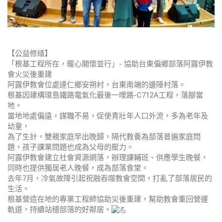
【公益修繕】
「根基工程所在，暖心關懷並行」- 協助台東偏鄉部落阿露伊教
會火災後重建
阿露伊教會位處達仁鄉安朔村，台東南端的邊陲村落。
根基因建構環島鐵路電氣化最後一哩路-C712A工程，落腳當
地。
當地地處偏遠，謀職不易，促使青壯年人口外流，多為老年及
幼童，
為了生計，雙親家庭早出晚歸，隔代教養為部落普遍家庭問
題，孩子課業問題也成為父母的壓力。
阿露伊教會建立社會資源網落，辦理課輔班、供應學生晚餐，
同時也提供獨居老人晚餐，成為部落食堂。
去年7月，冷氣故障引起祝融吞噬教會空間，打亂了部落居民的
生活。
根基營造在地的專業工程師協助災後重建，幫助教會重回營運
軌道，持續站穩部落的好鄰居。