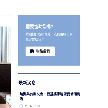
需要協助您嗎?
歡迎撥打客服專線，或使用線上表
單留言給我們
聯絡我們
最新消息
無機與有機交會！根基攜手聯盟促循環對
話
2026-07-28