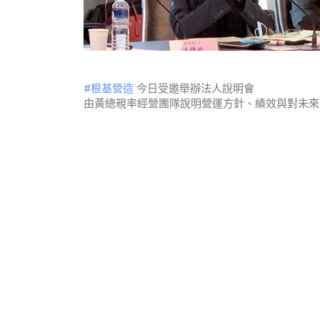
#根基營造
今日受邀舉辦法人說明會
由黃總親率經營團隊說明營運方針、績效與對未來