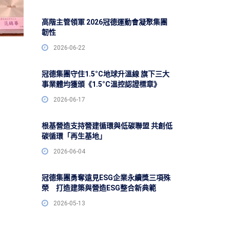
高階主管領軍 2026冠德運動會凝聚集團
韌性
2026-06-22
冠德集團守住1.5°C地球升溫線 旗下三大
事業體均獲頒《1.5°C溫控認證標章》
2026-06-17
根基營造支持營建循環與低碳聯盟 共創低
碳循環「再生基地」
2026-06-04
冠德集團勇奪遠見ESG企業永續獎三項殊
榮 打造建築與營造ESG整合新典範
2026-05-13