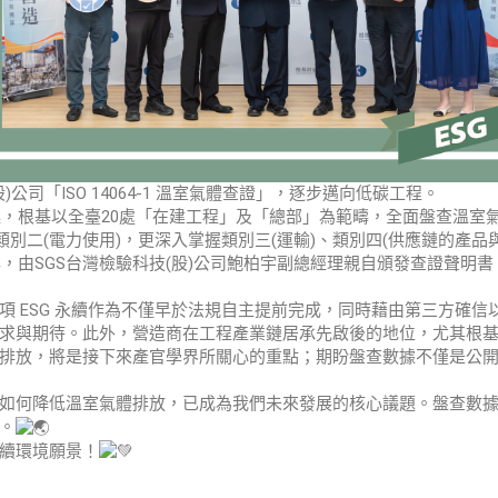
股)公司「ISO 14064-1 溫室氣體查證」，逐步邁向低碳工程。
起，根基以全臺20處「在建工程」及「總部」為範疇，全面盤查溫室
別二(電力使用)，更深入掌握類別三(運輸)、類別四(供應鏈的產品與
年，由SGS台灣檢驗科技(股)公司鮑柏宇副總經理親自頒發查證聲明書
 ESG 永續作為不僅早於法規自主提前完成，同時藉由第三方確信
求與期待。此外，營造商在工程產業鏈居承先啟後的地位，尤其根
排放，將是接下來產官學界所關心的重點；期盼盤查數據不僅是公
如何降低溫室氣體排放，已成為我們未來發展的核心議題。盤查數
。
續環境願景！