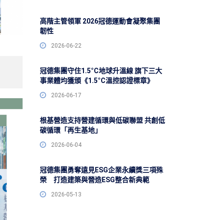
高階主管領軍 2026冠德運動會凝聚集團
韌性
2026-06-22
冠德集團守住1.5°C地球升溫線 旗下三大
事業體均獲頒《1.5°C溫控認證標章》
2026-06-17
根基營造支持營建循環與低碳聯盟 共創低
碳循環「再生基地」
2026-06-04
冠德集團勇奪遠見ESG企業永續獎三項殊
榮 打造建築與營造ESG整合新典範
2026-05-13