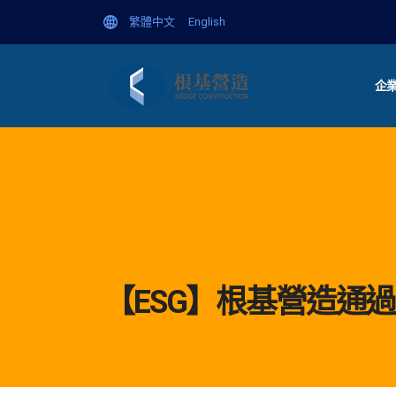
繁體中文
English
企
【ESG】根基營造通過IS