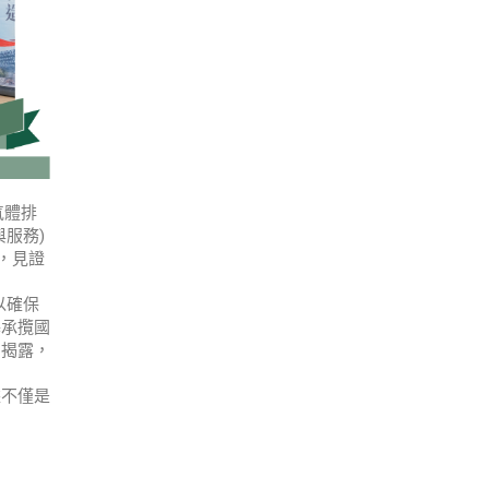
氣體排
服務)
，見證
以確保
基承攬國
開揭露，
據不僅是