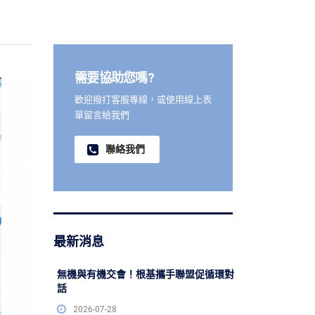
需要協助您嗎?
歡迎撥打客服專線，或使用線上表
單留言給我們
聯絡我們
最新消息
無機與有機交會！根基攜手聯盟促循環對
話
2026-07-28