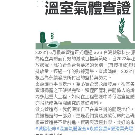
2023年6月根基營造正式通過 SGS 台灣檢驗科技(
為確立具體而有效的減碳目標與策略，自2022年
放狀況，除符合金管會要求的類別一(直接排放)與類
排放量，經過一年的數據蒐集、查證演練，2023
根基為永續發展所付出的堅持與努力。
袁藹維董事長表示，為落實企業永續發展，根基各項
資訊揭露之正確與完整，積極回應利害關係人的訴
內多起重大工程，如何在工程營運中降低溫室氣體
亦盼能成為相關研究的基礎資料。
做為營造商，我們深知自己在產業鏈的關鍵地位，
資訊揭露的一部分，更是我們實踐減碳使命的基礎
根基營造將不斷前進，實踐與環境共榮、共好的永
#減碳使命
#溫室氣體盤查
#永續發展
#營建業先驅