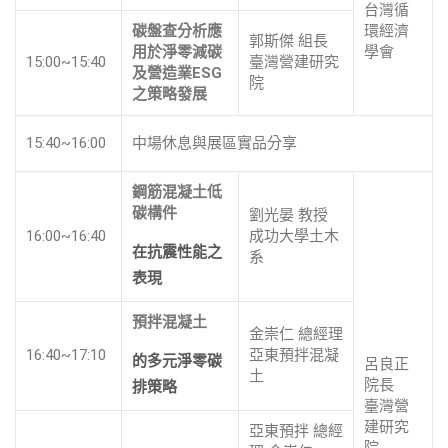
台灣循
碳盤查分析應
環經濟
郭斯傑 組長
用於淨零減碳
學會
15:00~15:40
臺灣營建研究
及營造業ESG
院
之策略發展
15:40~16:00
中場休息與展區實品分享
鋼筋混凝土低
碳構件
劉光晏 教授
16:00~16:40
成功大學土木
在抗震性能之
系
表現
預拌混凝土
金崇仁 總經理
16:40~17:10
亞東預拌混凝
的多元淨零碳
呂良正
土
院長
排策略
臺灣營
建研究
亞東預拌 總經
院