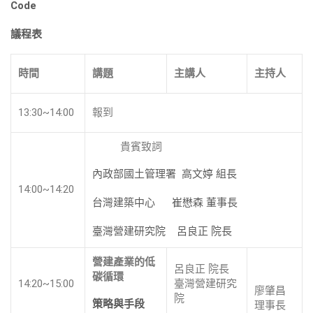
Code
議
程表
時間
講題
主講人
主持人
13:30~14:00
報到
貴賓致詞
內政部國土管理署 高文婷 組長
14:00~14:20
台灣建築中心 崔懋森 董事長
臺灣營建研究院 呂良正 院長
營建產業的低
呂良正 院長
碳循環
14:20~15:00
臺灣營建研究
廖肇昌
院
策略與手段
理事長