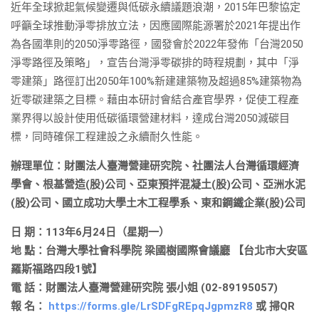
近年全球掀起氣候變遷與低碳永續議題浪潮，2015年巴黎協定
呼籲全球推動淨零排放立法，因應國際能源署於2021年提出作
為各國準則的2050淨零路徑，國發會於2022年發佈「台灣2050
淨零路徑及策略」，宣告台灣淨零碳排的時程規劃，其中「淨
零建築」路徑訂出2050年100%新建建築物及超過85%建築物為
近零碳建築之目標。藉由本研討會結合產官學界，促使工程產
業界得以設計使用低碳循環營建材料，達成台灣2050減碳目
標，同時確保工程建設之永續耐久性能。
辦理單位：財團法人臺灣營建研究院、社團法人台灣循環經濟
學會、
根基營造(股)公司、亞東預拌混凝土(股)公司、亞洲水泥
(股)公司、國立成功大學土木工程學系、東和鋼鐵企業(股)公司
日 期：113年6月24日（星期一）
地 點：台灣大學社會科學院 梁國樹國際會議廳 【台北市大安區
羅斯福路四段1號】
電 話：財團法人臺灣營建研究院 張小姐 (02-89195057)
報 名：
https://forms.gle/LrSDFgREpqJgpmzR8
或 掃QR