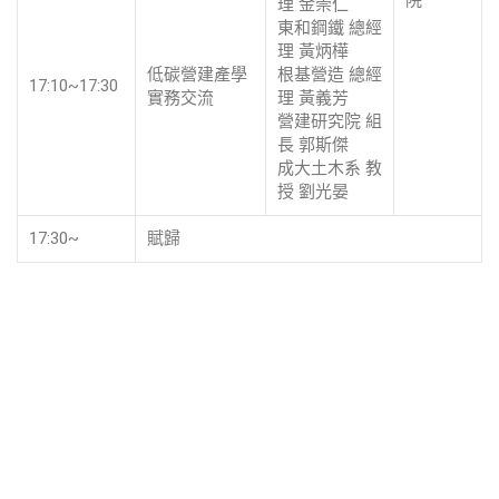
理 金崇仁
東和鋼鐵 總經
理 黃炳樺
低碳營建產學
根基營造 總經
17:10~17:30
實務交流
理 黃義芳
營建研究院 組
長 郭斯傑
成大土木系 教
授 劉光晏
17:30~
賦歸