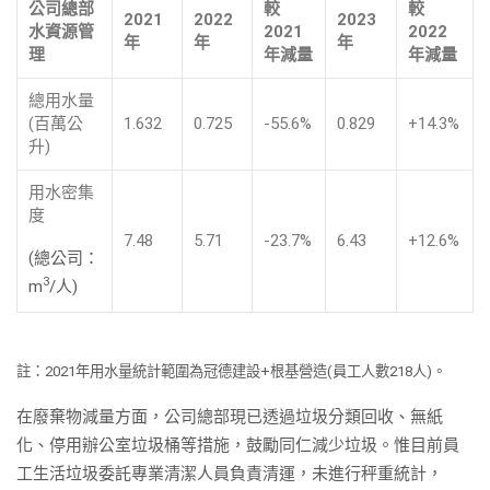
公司總部
較
較
2021
2022
2023
水資源管
2021
2022
年
年
年
理
年減量
年減量
總用水量
(百萬公
1.632
0.725
-55.6%
0.829
+14.3%
升)
用水密集
度
7.48
5.71
-23.7%
6.43
+12.6%
(總公司：
3
m
/人)
註：2021年用水量統計範圍為冠德建設+根基營造(員工人數218人)。
在廢棄物減量方面，公司總部現已透過垃圾分類回收、無紙
化、停用辦公室垃圾桶等措施，鼓勵同仁減少垃圾。惟目前員
工生活垃圾委託專業清潔人員負責清運，未進行秤重統計，