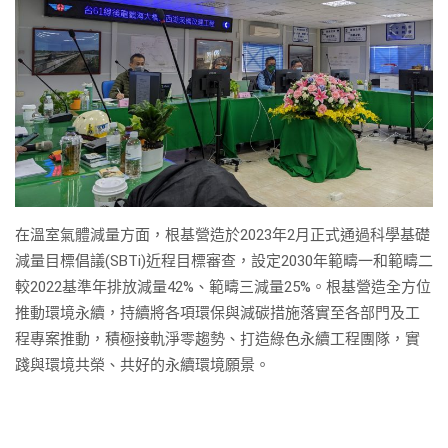
在溫室氣體減量方面，根基營造於2023年2月正式通過科學基礎
減量目標倡議(SBTi)近程目標審查，設定2030年範疇一和範疇二
較2022基準年排放減量42%、範疇三減量25%。根基營造全方位
推動環境永續，持續將各項環保與減碳措施落實至各部門及工
程專案推動，積極接軌淨零趨勢、打造綠色永續工程團隊，實
踐與環境共榮、共好的永續環境願景。