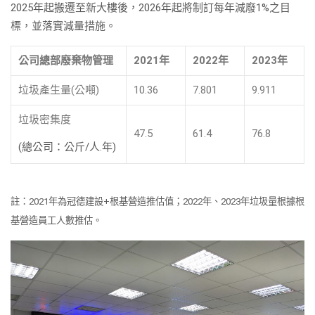
2025年起搬遷至新大樓後，2026年起將制訂每年減廢1%之目
標，並落實減量措施。
公司總部廢棄物管理
2021
年
2022
年
2023
年
垃圾產生量(公噸)
10.36
7.801
9.911
垃圾密集度
47.5
61.4
76.8
(總公司：公斤/人.年)
註：2021年為冠德建設+根基營造推估值；2022年、2023年垃圾量根據根
基營造員工人數推估。