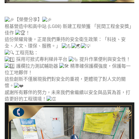
【榮譽分享】
根基營造中和高中站 (LG08) 新建工程榮獲 「民間工程金安獎」
佳作
！
這份榮耀背後，正是我們秉持的安全衛生政策：「科技、安
全、人文、環保、服務。」
工程亮點：
採用可掀式專利梯井平台
提升作業便利與安全性！
護欄拉力測試輔助器
精準確保護欄強度，保護每一
位工地夥伴！
這些創新不僅展現我們對安全的重視，更體現了對人文的關
懷。
感謝所有夥伴的努力，未來我們會繼續以安全與品質為首，打
造更好的工程環境！