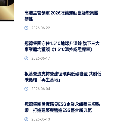
高階主管領軍 2026冠德運動會凝聚集團
韌性
2026-06-22
冠德集團守住1.5°C地球升溫線 旗下三大
事業體均獲頒《1.5°C溫控認證標章》
2026-06-17
根基營造支持營建循環與低碳聯盟 共創低
碳循環「再生基地」
2026-06-04
冠德集團勇奪遠見ESG企業永續獎三項殊
榮 打造建築與營造ESG整合新典範
2026-05-13