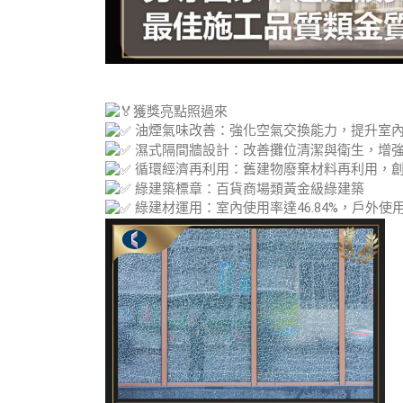
獲獎亮點照過來
油煙氣味改善：強化空氣交換能力，提升室
濕式隔間牆設計：改善攤位清潔與衛生，增
循環經濟再利用：舊建物廢棄材料再利用，
綠建築標章：百貨商場類黃金級綠建築
綠建材運用：室內使用率達46.84%，戶外使用率