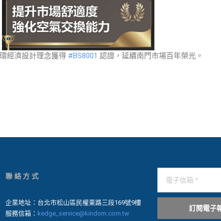
循環經濟設計理念獲得
#BS8001
認證，延續南門市場百年榮光。
聯絡方式
企業地址：台北市松山區民權東路三段169號9樓
訂閱電子
服務信箱：
kedge_service@kindom.com.tw