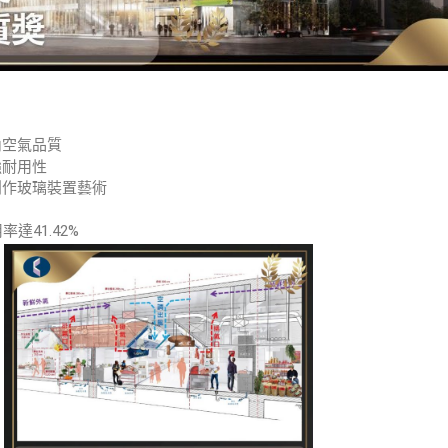
內空氣品質
強耐用性
創作玻璃裝置藝術
達41.42%