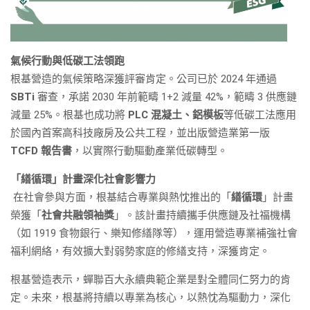
氣候行動與低碳工法領跑
根基營造的氣候策略深獲評審肯定。公司已於 2024 年通過
SBTi
審查，承諾 2030 年前範疇 1+2 減量 42%，範疇 3 供應鏈
減量 25%。根基也成功將
PLC 混凝土、鋁模板
等低碳工法應用
於國內首案高科技廠房及公共工程，並出版營造業第一版
TCFD 報告書
，以實際行動驅動產業低碳轉型。
「繕循環」計畫深化社會影響力
在社會參與方面，根基結合專業與熱忱推出的「
繕循環
」計畫
榮獲「
社會共融領袖獎
」。該計畫持續攜手供應鏈及社福機構
（如 1919 食物銀行、樂知修繕隊等），運用營造專業補強社會
福利網絡，有效擴大對弱勢家庭的修繕支持，深獲肯定。
根基營造表示，蟬聯百大永續典範企業是對全體同仁努力的肯
定。未來，根基將持續以專業為核心，以熱忱為驅動力，深化