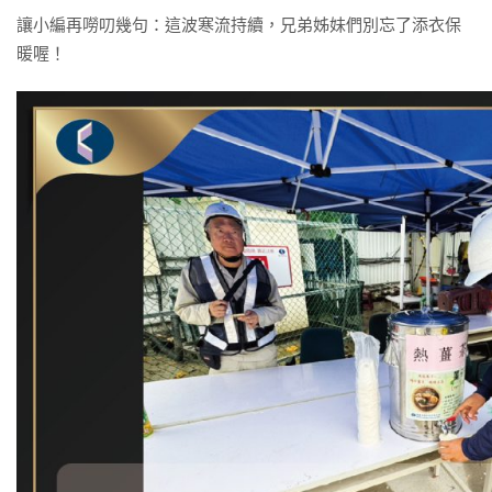
讓小編再嘮叨幾句：這波寒流持續，兄弟姊妹們別忘了添衣保
暖喔！