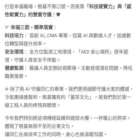
打造幸福職場，根基不靠口號，而是靠
「科技硬實力」與「感
性軟實力」的雙重守護
！🛡
🏹
幸福三箭，精準落實
：
科技培力
： 首創 AI_CMA 專案，招募 AI 與數據人才，加速數
位轉型與提升效率。
安全環境
： 全方位監測工地環境、「AED 安心場所」逐年遞
增，守護人員安全不停歇。
健康監測
： 醫護人員定期訪視案場，主動發現潛在問題，降低
職業傷害。
☕ 除了用 AI 守護同仁的專業，我們更用細節守護大家的體感，
冷氣團接連報到，根基獨有的「薑茶文化」，是我們對於第一
線工程人員的疼惜與關懷。
今年我們特別將這項傳統延續到總部大樓，一杯暖心的熱茶，
體現了根基無微不至的企業文化，
讓同仁在高效率工作的同時，身心也被溫暖包圍。