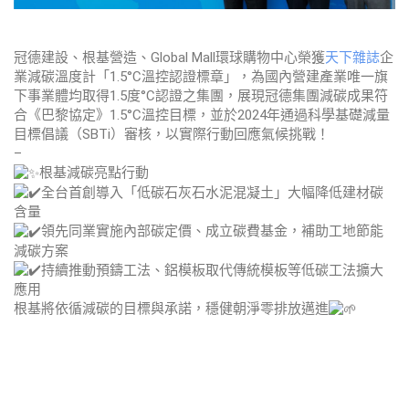
冠德建設、根基營造、Global Mall環球購物中心榮獲
天下雜誌
企
業減碳溫度計「1.5°C溫控認證標章」，為國內營建產業唯一旗
下事業體均取得1.5度°C認證之集團，展現冠德集團減碳成果符
合《巴黎協定》1.5°C溫控目標，並於2024年通過科學基礎減量
目標倡議（SBTi）審核，以實際行動回應氣候挑戰！
–
根基減碳亮點行動
全台首創導入「低碳石灰石水泥混凝土」大幅降低建材碳
含量
領先同業實施內部碳定價、成立碳費基金，補助工地節能
減碳方案
持續推動預鑄工法、鋁模板取代傳統模板等低碳工法擴大
應用
根基將依循減碳的目標與承諾，穩健朝淨零排放邁進