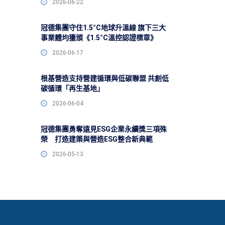
2026-06-22
冠德集團守住1.5°C地球升溫線 旗下三大
事業體均獲頒《1.5°C溫控認證標章》
2026-06-17
根基營造支持營建循環與低碳聯盟 共創低
碳循環「再生基地」
2026-06-04
冠德集團勇奪遠見ESG企業永續獎三項殊
榮 打造建築與營造ESG整合新典範
2026-05-13