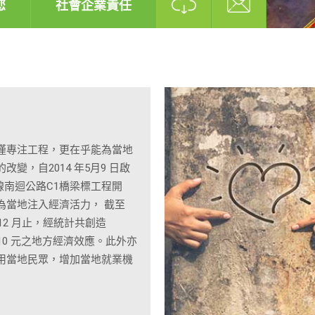
您
社會企業責任
僅專注工程，更在乎能為當地
改變，自2014 年5月9 日啟
 線南迴公路C1橋梁標工程開
為當地注入經濟活力， 截至
年12 月止，經統計共創造
7,010 元之地方經濟效應。此外亦
用當地民眾，增加當地就業機