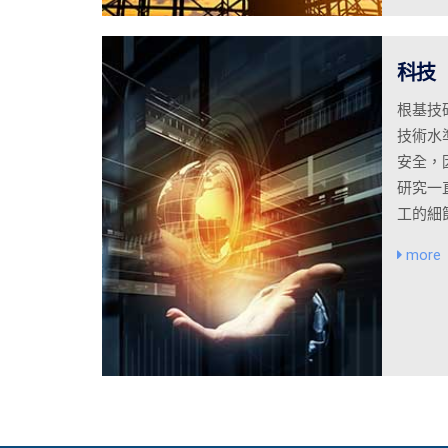
科技
根基技
技術水
安全，
研究一
工的細
more