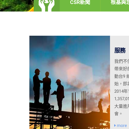
CSR新聞
根基與
服務
我們不
帶來好的
動台9
始，即
2014
1,35
大量進
會。
more