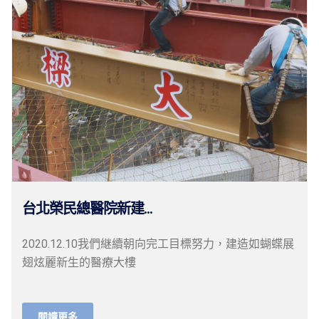
台北榮民總醫院新建...
2020.12.10我們継續朝向完工目標努力，建造如蝴蝶展
翅炫麗新生的醫療大樓
閱讀更多