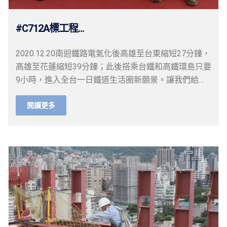
#C712A標工程...
2020.12.20南迴鐵路電氣化後高雄至台東縮短27分鐘，
高雄至花蓮縮短39分鐘；此後搭乘台鐵和高鐵環島只要
9小時，進入全台一日鐵道生活圈新願景。讓我們給幕
後英雄最大的掌聲…
閱讀更多