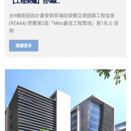
【工程榮耀】台9線...
台9線南迴改計畫安朔草埔段榮獲亞澳道路工程協會
(REAAA) 榮獲第2屆「Mino最佳工程獎項」第1名🥇 安
朔
閱讀更多