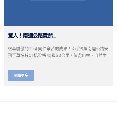
驚人！南迴公路竟然...
根基驕傲的工程 同仁辛苦的成果！👍 台9線南迴公路安
朔至草埔段C1橋梁標 蜿蜒6.3公里 / 位處山林，自然生
閱讀更多