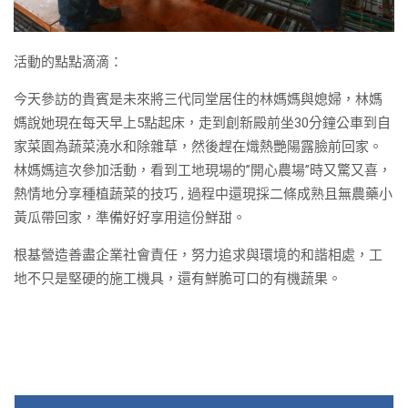
活動的點點滴滴：
今天參訪的貴賓是未來將三代同堂居住的林媽媽與媳婦，林媽
媽說她現在每天早上5點起床，走到創新殿前坐30分鐘公車到自
家菜園為蔬菜澆水和除雜草，然後趕在熾熱艷陽露臉前回家。
林媽媽這次參加活動，看到工地現場的”開心農場”時又驚又喜，
熱情地分享種植蔬菜的技巧 , 過程中還現採二條成熟且無農藥小
黃瓜帶回家，準備好好享用這份鮮甜。
根基營造善盡企業社會責任，努力追求與環境的和諧相處，工
地不只是堅硬的施工機具，還有鮮脆可口的有機蔬果。