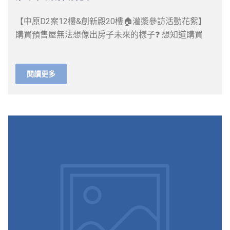
【中原D2案12樓&創新殿20樓🏠灌漿參訪活動花絮】
購買預售屋無法想像出房子未來的樣子❓ 想知道購買
閱讀更多