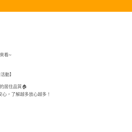
來看~
訪活動】
的居住品質
🏠
分安心，了解越多放心越多！