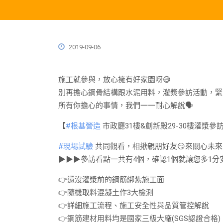
2019-09-06
施工就參與，放心擁有好家園呀
😄
別再擔心鋼骨結構跟水泥用料，灌漿參訪活動，緊
所有你擔心的事情，我們一一耐心解說
🗣
【
#
根基營造
市政廳31樓&創新殿29-30樓灌漿參
#
現場試驗
共同觀看，相揪親朋好友
😏
來關心未來
▶
▶
▶
參訪看點一共有4個，確認1個就讓您多1
👉
還沒灌漿前的鋼筋綁紮施工面
👉
隨機取料混凝土作3大檢測
👉
詳細施工流程、施工安全性與品質管控解說
👉
鋼筋建材用料均是國家三級大廠(SGS認證合格)