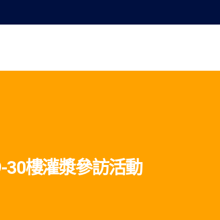
業永續發展
最新消息
公司簡介
創新科技
工程實績
投資
9-30樓灌漿參訪活動