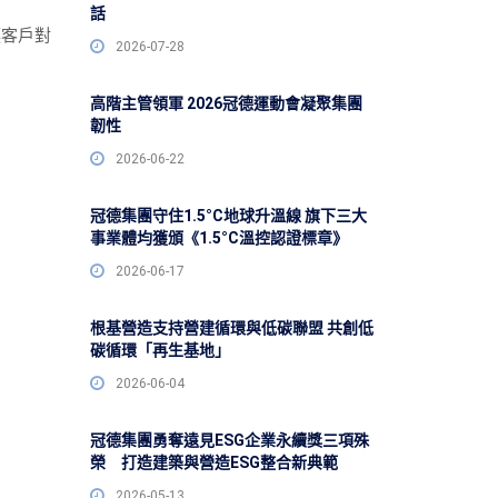
話
讓客戶對
2026-07-28
高階主管領軍 2026冠德運動會凝聚集團
韌性
2026-06-22
冠德集團守住1.5°C地球升溫線 旗下三大
事業體均獲頒《1.5°C溫控認證標章》
2026-06-17
根基營造支持營建循環與低碳聯盟 共創低
碳循環「再生基地」
2026-06-04
冠德集團勇奪遠見ESG企業永續獎三項殊
榮 打造建築與營造ESG整合新典範
2026-05-13