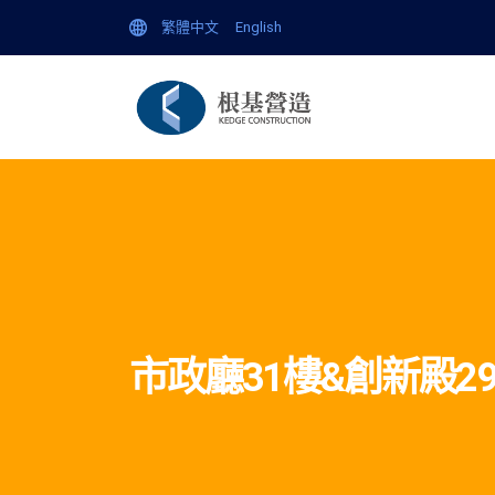
繁體中文
English
企
市政廳31樓&創新殿2