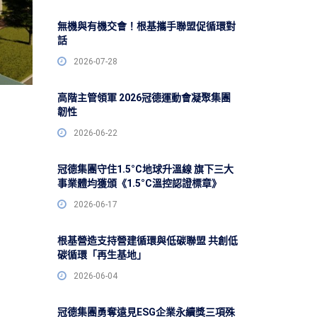
無機與有機交會！根基攜手聯盟促循環對
話
2026-07-28
高階主管領軍 2026冠德運動會凝聚集團
韌性
2026-06-22
冠德集團守住1.5°C地球升溫線 旗下三大
事業體均獲頒《1.5°C溫控認證標章》
2026-06-17
根基營造支持營建循環與低碳聯盟 共創低
碳循環「再生基地」
2026-06-04
冠德集團勇奪遠見ESG企業永續獎三項殊