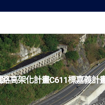
業永續發展
最新消息
公司簡介
創新科技
工程實績
投資
路高架化計畫C611標嘉義計