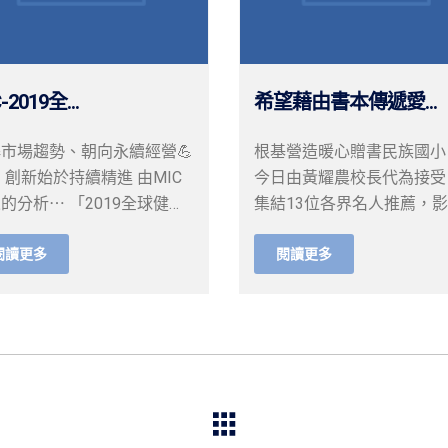
-2019全...
希望藉由書本傳遞愛...
市場趨勢、朝向永續經營💪
根基營造暖心贈書民族國小
💪 創新始於持續精進 由MIC
今日由黃耀農校長代為接受
的分析⋯ 「2019全球健康
集結13位各界名人推薦，
䕶產業發展趨勢」
人生的40本套書， 帶領小
閱讀更多
閱讀更多