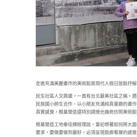
走進充滿美麗畫作的美術館是現代人假日放鬆抒解
民生社區人文鼎盛，一直有台北最美社區之稱，週
民族國小師生合作，以小朋友充滿純真童趣的畫作
真實感覺，根基營造還特別請燈光廠商仿照美術館
根基營造工地秦佳輝經理說，當初想著如何將大面
要求，要做要做到最好，必須呈現藝廊看展的感覺