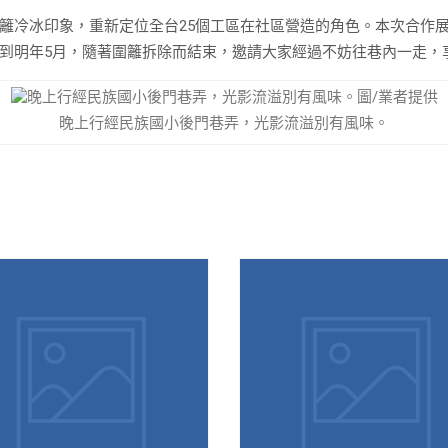
籬冷冰印象，重新定位全台25個工區在社區營造的角色。本次合作
到明年5月，隨著圍籬拆除而結束，邀請大家經過不妨往巷內一走，
晚上行經民族國小後門巷弄，光影流溢別有風味。