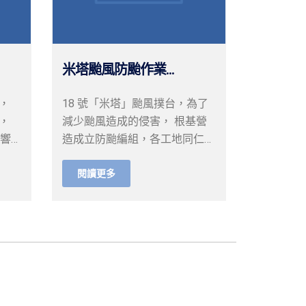
米塔颱風防颱作業...
，
18 號「米塔」颱風撲台，為了
，
減少颱風造成的侵害， 根基營
影響
造成立防颱編組，各工地同仁周
末提早準備防颱工作， 要
閱讀更多