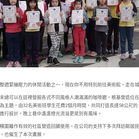
整週緊繃壓力的休閒活動之一，現在你不用特別前往美術館，走在
末總可以在這裡發掘各式不同風格人潮滿滿的咖啡廳，根基營造位
為主題，由32名美術班學生花費2個月時間，共同打造長達58公尺
進行設計，晚上巷中盞盞燈光流溢更是別有風味。
積圍籬作有效的社區營造回饋使用，在公司的支持下多次拜訪鄰居
，也催生了本次畫展。