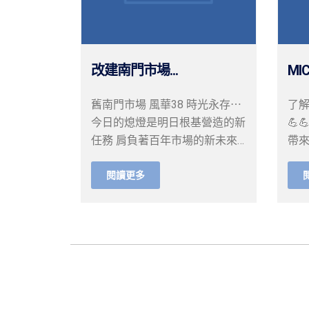
改建南門市場...
MIC
舊南門市場 風華38 時光永存⋯
了解
今日的熄燈是明日根基營造的新
💪
任務 肩負著百年市場的新未來
帶來
感恩的音樂中 流動
照
閱讀更多