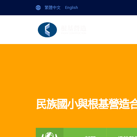
繁體中文
English
企
民族國小與根基營造合