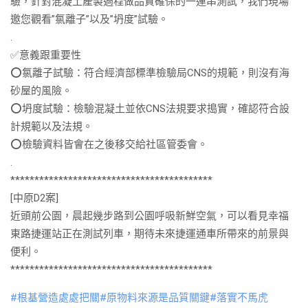
驗，針對混凝土產製過程做品質確保的一連串測試，我們現場
邀您觀看”氯離子”以及”坍度”試驗。
.
✅
意義跟重要性
⭕
氯離子試驗：符合經濟部標準檢驗局CNS的規範，則沒有海
砂屋的風險。
⭕
坍度試驗：檢驗混凝土並依CNS法規要求搗實，確認符合設
計規範以及法規。
⭕
檢驗資料皆會在之後移交給社區管委會。
.
******************************************
[中原D2案]
近頭前公園，晨起幾步路到公園呼吸新鮮空氣，可以看見幸福
東路捷運站正在測試列車，期待未來捷運通車所帶來的前景與
便利。
******************************************
#
根基營造處處把關
#
原物料來源是品質關鍵
#
落實不馬虎