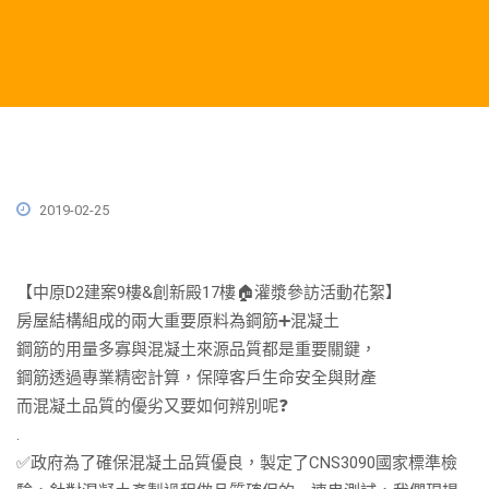
2019-02-25
【中原D2建案9樓&創新殿17樓
🏠
灌漿參訪活動花絮】
房屋結構組成的兩大重要原料為鋼筋
➕
混凝土
鋼筋的用量多寡與混凝土來源品質都是重要關鍵，
鋼筋透過專業精密計算，保障客戶生命安全與財產
而混凝土品質的優劣又要如何辨別呢
❓
.
✅
政府為了確保混凝土品質優良，製定了CNS3090國家標準檢