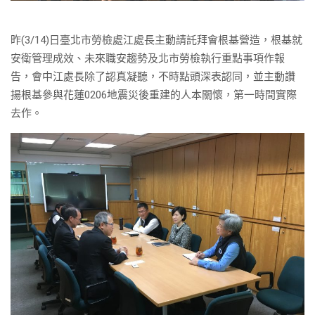
昨(3/14)日臺北市勞檢處江處長主動請託拜會根基營造，根基就
安衛管理成效、未來職安趨勢及北市勞檢執行重點事項作報
告，會中江處長除了認真凝聽，不時點頭深表認同，並主動讚
揚根基參與花蓮0206地震災後重建的人本關懷，第一時間實際
去作。