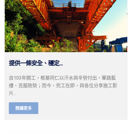
提供一條安全、穩定...
自103年開工，根基同仁以汗水與辛勞付出，篳路藍
縷、克服險勢；而今，完工在即，與各位分享施工影
片…
閱讀更多