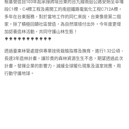
根基營造自103年起承接跨境台東的台九線南迴公路安朔至草埔
段C1標、C4標工程及甫開工的南迴鐵路電氣化工程C712A標，
多年在台東服務，對於當地工作的同仁來說，台東像是第二個
家，除了積極回饋社區營造，為自然環境付出外，今年度更增
加認養造林活動，共同守護山林生態！
🌳
🌳
🌳
🌳
🌳
🌳
🌳
🌳
🌳
🌳
🌳
透過臺東林管處提供專業技術栽植指導及撫育，進行1.32公頃、
長達3年造林計畫，讓珍貴的森林資源生生不息，期望透過此次
計畫，發揮企業的影響力，減緩全球暖化現象及溫室效應，用
行動守護地球。