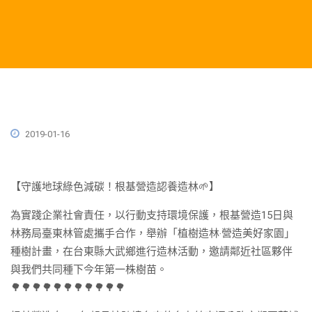
2019-01-16
【守護地球綠色減碳！根基營造認養造林
🌱
】
為實踐企業社會責任，以行動支持環境保護，根基營造15日與
林務局臺東林管處攜手合作，舉辦「植樹造林‧營造美好家園」
種樹計畫，在台東縣大武鄉進行造林活動，邀請鄰近社區夥伴
與我們共同種下今年第一株樹苗。
🌳
🌳
🌳
🌳
🌳
🌳
🌳
🌳
🌳
🌳
🌳