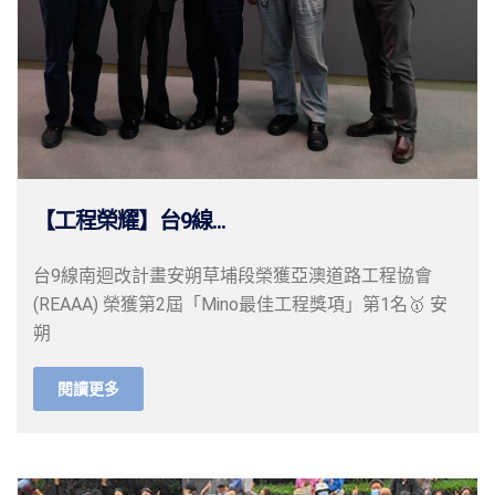
【工程榮耀】台9線...
台9線南迴改計畫安朔草埔段榮獲亞澳道路工程協會
(REAAA) 榮獲第2屆「Mino最佳工程獎項」第1名🥇 安
朔
閱讀更多