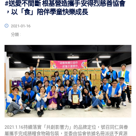
#送愛不間斷 根基營造攜手安得烈慈善協會
，以「食」陪伴學童快樂成長
2021-01-16
分類 :
2021.1.16持續落實「共創影響力」的品牌定位，號召同仁與眷
屬攜手完成膳糧食物箱包裝，並委由協會依據名冊派送予資源