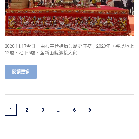
2020.11.17今日，由根基營造肩負歷史任務；2023年，將以地上
12層、地下5層、全新面貌迎接大家。
閱讀更多
1
…
2
3
6