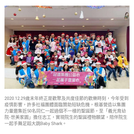
2020.12.29歲末年終正是歡聚及共度佳節的歡樂時刻，今年受到
疫情影響，許多社福團體面臨贊助短缺危機，根基營造以集團
力量邀集近50名同仁一起過個不一樣的聖誕節，至「義光育幼
院-世美家園」擔任志工，實現院生的聖誕禮物願望，陪伴院生
一起手舞足蹈大跳Baby Shark。