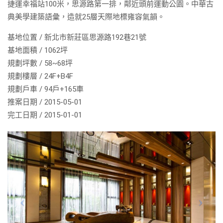
捷運幸福站100米，思源路第一排，鄰近頭前運動公園。中華古
典美學建築語彙，造就25層天際地標雍容氣韻。
基地位置 / 新北市新莊區思源路192巷21號
基地面積 / 1062坪
規劃坪數 / 58~68坪
規劃樓層 / 24F+B4F
規劃戶車 / 94戶+165車
推案日期 / 2015-05-01
完工日期 / 2015-01-01